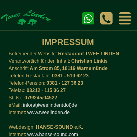
IMPRESSUM
Betreiber der Website:
Restaurant TWEE LINDEN
Verantwortlich für den Inhalt:
Christian Linkis
Anschrift:
Am Strom 85, 18119 Warnemünde
Telefon-Restautant:
0381 - 510 62 23
Telefon-Pension:
0381 - 127 36 23
Telefax:
03212 - 115 06 27
St.-Nr.:
079/245/04522
eMail:
info(at)tweelinden(dot)de
Internet:
www.tweelinden.de
Webdesign:
HANSE-SOUND e.K.
Internet:
www.hanse-sound.com